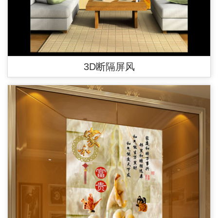
3D断隔屏风