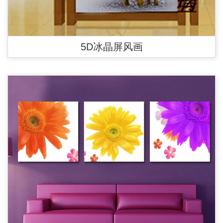
5D冰晶屏风画