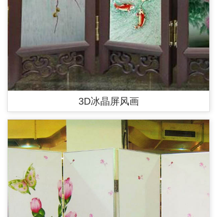
3D冰晶屏风画